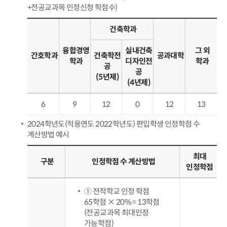
+전공교과목 인정신청 학점수)
건축학과
융합경영
실내건축
그 외
간호학과
건축학전
공과대학
학과
디자인전
학과
공
공
(5년제)
(4년제)
6
9
12
0
12
13
2024학년도(적용연도 2022학년도) 편입학생 인정학점 수
계산방법 예시
최대
구분
인정학점 수 계산방법
인정학점
① 전적학교 인정 학점
65학점 × 20% = 13학점
(전공교과목 최대인정
가능학점)