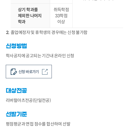
상기 학과를
취득학점
제외한 나머지
33학점
학과
이상
졸업예정자 및 휴학생의 경우에는 신청 불가함
신청방법
학사공지에 공고되는 기간내 온라인 신청
신청 바로가기
대상전공
리버럴아츠전공(단일전공)
선발기준
평점평균과 면접 점수를 합산하여 선발