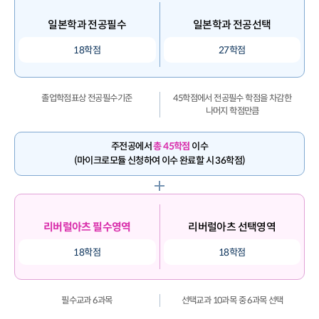
일본학과 전공필수
일본학과 전공선택
18학점
27학점
졸업학점표상 전공필수기준
45학점에서 전공필수 학점을 차감한
나머지 학점만큼
주전공에서
총 45학점
이수
(마이크로모듈 신청하여 이수 완료할 시 36학점)
리버럴아츠 필수영역
리버럴아츠 선택영역
18학점
18학점
필수교과 6과목
선택교과 10과목 중 6과목 선택