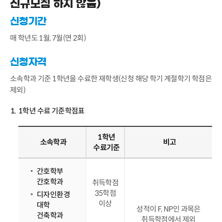
신규모집 하지 않음)
신청기간
매 학년도 1월, 7월(연 2회)
신청자격
소속학과 기준 1학년을 수료한 재학생(신청 해당 학기 계절학기 학점은
제외)
1학년 수료 기준학점표
1학년
소속학과
비고
수료기준
간호학부
간호학과
취득학점
35학점
디자인환경
이상
대학
성적이 F, NP인 과목은
건축학과
취득학점에서 제외