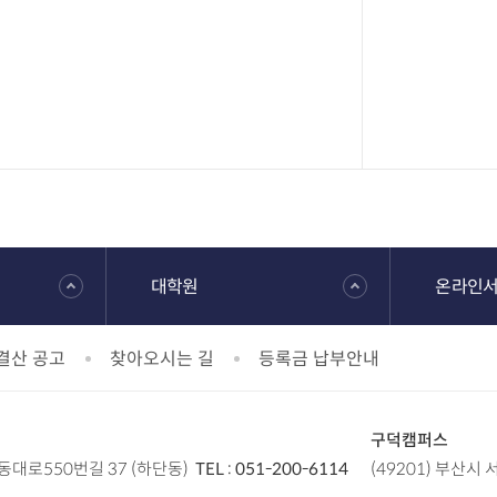
대학원
온라인
결산 공고
찾아오시는 길
등록금 납부안내
구덕캠퍼스
낙동대로550번길 37 (하단동)
TEL :
051-200-6114
(49201) 부산시