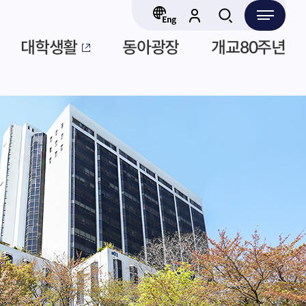
대학생활
동아광장
개교80주년