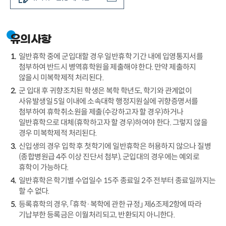
유의사항
일반휴학 중에 군입대할 경우 일반휴학 기간 내에 입영통지서를
첨부하여 반드시 병역휴학원을 제출해야 한다. 만약 제출하지
않을시 미복학제적 처리된다.
군 입대 후 귀향조치된 학생은 복학 학년도, 학기와 관계없이
사유발생일 5일 이내에 소속대학 행정지원실에 귀향증명서를
첨부하여 휴학취소원을 제출(수강하고자 할 경우)하거나
일반휴학으로 대체(휴학하고자 할 경우)하여야 한다. 그렇지 않을
경우 미복학제적 처리된다.
신입생의 경우 입학 후 첫학기에 일반휴학은 허용하지 않으나 질병
(종합병원급 4주 이상 진단서 첨부), 군입대의 경우에는 예외로
휴학이 가능하다.
일반휴학은 학기별 수업일수 15주 종료일 2주 전부터 종료일까지는
할 수 없다.
등록휴학의 경우, 「휴학·복학에 관한 규정」 제6조제2항에 따라
기납부한 등록금은 이월처리되고, 반환되지 아니한다.